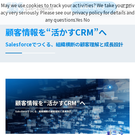
May we use cookies to track your activities? We take your priv
お問い合わせ
acy very seriously. Please see our privacy policy for details and
MENU
any questions.
Yes
No
顧客情報を“活かすCRM”へ
Salesforceでつくる、組織横断の顧客理解と成長設計